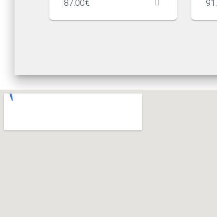
87.00
€
91