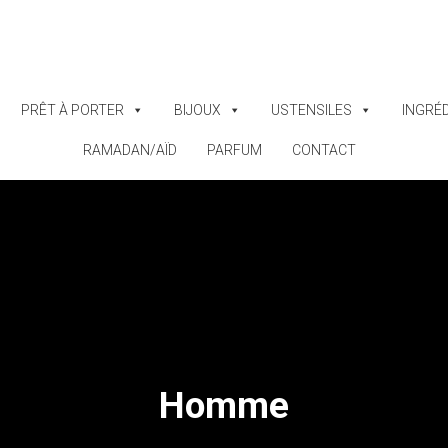
PRÊT À PORTER
BIJOUX
USTENSILES
INGRÉ
RAMADAN/AÏD
PARFUM
CONTACT
Homme