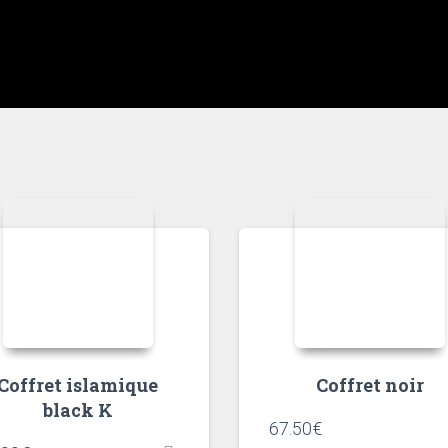
Coffret islamique
Coffret noir
black K
67.50
€