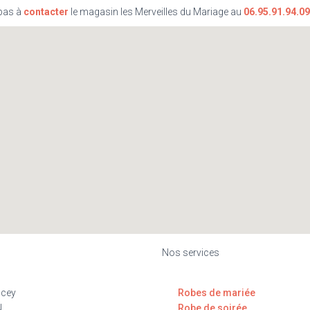
 pas à
contacter
le magasin les Merveilles du Mariage au
06.95.91.94.09
Nos services
ncey
Robes de mariée
N
Robe de soirée