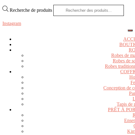
Recherche de produits
Instagram
ACC
BOUT
R
Robes de ma
Robes de so
Robes tradition
COFF
H
F
Conception de co
Pa
L
Tapis de 
PRÊT À PO
R
Ense
Kim