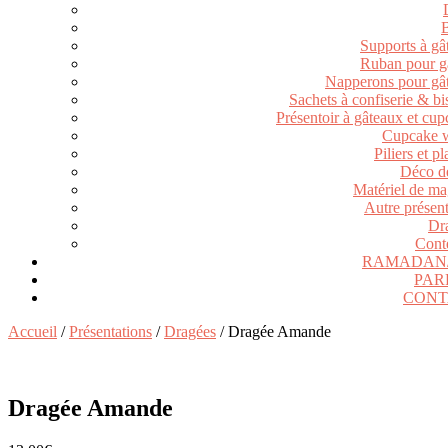
Supports à gâ
Ruban pour g
Napperons pour gâ
Sachets à confiserie & bi
Présentoir à gâteaux et cu
Cupcake 
Piliers et p
Déco de
Matériel de ma
Autre présent
Dr
Cont
RAMADAN/
PAR
CONT
Accueil
/
Présentations
/
Dragées
/ Dragée Amande
Dragée Amande