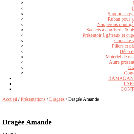
Supports à gâ
Ruban pour g
Napperons pour gâ
Sachets à confiserie & bi
Présentoir à gâteaux et cu
Cupcake 
Piliers et p
Déco de
Matériel de ma
Autre présent
Dr
Cont
RAMADAN/
PAR
CONT
Accueil
/
Présentations
/
Dragées
/ Dragée Amande
Dragée Amande