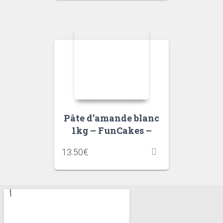
Pâte d’amande blanc
1kg – FunCakes –
13.50
€