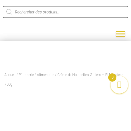
Accueil
/
Pâtisserie
/
Alimentaire
/ Crème de Noissettes Grillées – El Mordjene
0
700g