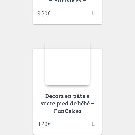
– Funcakes –
3.20
€
Décors en pâte à
sucre pied de bébé –
FunCakes
4.20
€