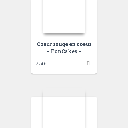
Coeur rouge en coeur
– FunCakes –
2.50
€