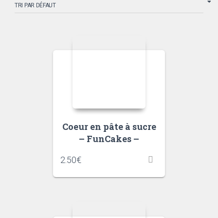
Coeur en pâte à sucre
– FunCakes –
2.50
€