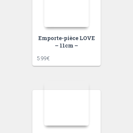
Emporte-pièce LOVE
– 11cm –
5.99
€