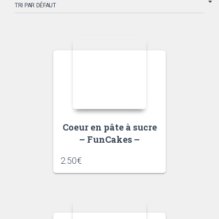
Coeur en pâte à sucre
– FunCakes –
2.50
€