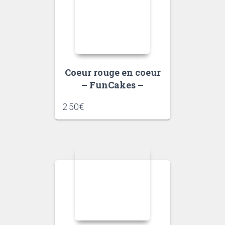
Coeur rouge en coeur
– FunCakes –
2.50
€